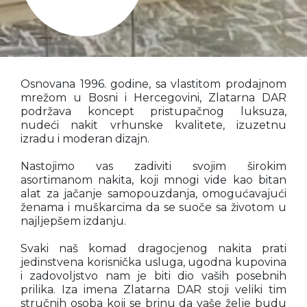
Osnovana 1996. godine, sa vlastitom prodajnom
mrežom u Bosni i Hercegovini, Zlatarna DAR
podržava koncept pristupačnog luksuza,
nudeći nakit vrhunske kvalitete, izuzetnu
izradu i moderan dizajn.
Nastojimo vas zadiviti svojim širokim
asortimanom nakita, koji mnogi vide kao bitan
alat za jačanje samopouzdanja, omogućavajući
ženama i muškarcima da se suoče sa životom u
najljepšem izdanju.
Svaki naš komad dragocjenog nakita prati
jedinstvena korisnička usluga, ugodna kupovina
i zadovoljstvo nam je biti dio vaših posebnih
prilika. Iza imena Zlatarna DAR stoji veliki tim
stručnih osoba koji se brinu da vaše želje budu