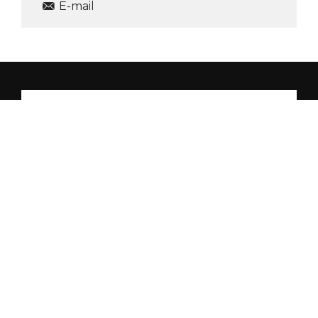
E-mail
Prijavi me na newsletter
Copyright (c) Alta Shopping Center.
Sva prava
zadržana.
Web by
Branded
&
Promotim