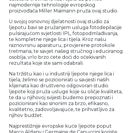
najmodernije tehnologije evropskog
proizvođača Miller Maimann pruža ovaj studio.
U svojoj osnovnoj djelatnosti ovaj studio za
ljepotu bavi se pružanjem usluga fotodepilacije
pulsirajućom svjetlosti IPL, fotopodmlađivanja,
te kompletne njege lica i tijela. Kroz našu
raznovrsnu aparaturu, provjerene protokole
tretmana, te savjet našeg stručnog i educiranog
osoblja, vrlo brzo ćete doći do očekivanih
rezultata koje ste sami odabrali.
Na tržištu kao i u industriji ljepote njege lica i
tijela, želimo se pozicionirati u savjesti naših
klijenata kao društveno odgovoran studio
ljepote koji pruža usluge koje su oličje kvaliteta,
te da u njihovoj svijesti budemo prepoznati i
pozicionirani kao sinonim za brzo, efikasno,
kvalitetno, zadovoljavajuće, te prihvatljivo za
njihov budžet.
Najprestižnije evropske kuće ljepote poput
Marco Aldany i Germaine de Capuccini koriste