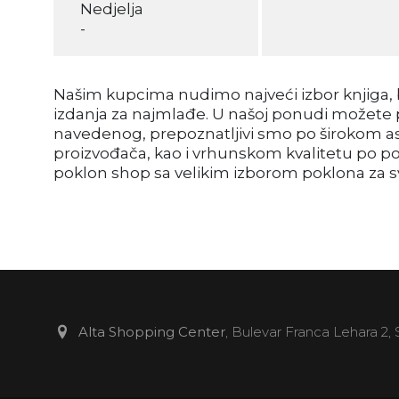
Nedjelja
-
Našim kupcima nudimo najveći izbor knjiga, be
izdanja za najmlađe. U našoj ponudi možete pr
navedenog, prepoznatljivi smo po širokom a
proizvođača, kao i vrhunskom kvalitetu po p
poklon shop sa velikim izborom poklona za sva
Alta Shopping Center
, Bulevar Franca Lehara 2,