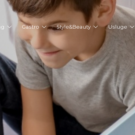
ng
Gastro
Style&Beauty
Usluge