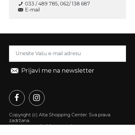
033 / 489 785, 062/ 138 687
E-mail
Prijavi me na newsletter
Copyright (c) Alta Shopping Center.
Sva prava
zadržana.
Web by
Branded
&
Promotim