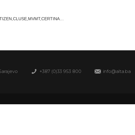
,CITIZEN,CLUSE,MVMT,CERTINA…
 Sarajevo
+387 (0)33 953 800
info@alta.ba
Informacije
Mapa centra
Radno vrijeme