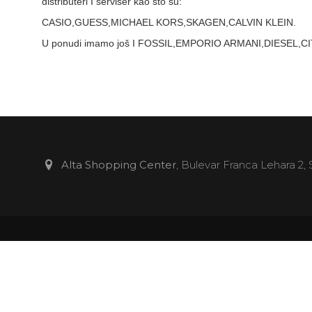
distributeri I serviser kao što su:
CASIO,GUESS,MICHAEL KORS,SKAGEN,CALVIN KLEIN.
U ponudi imamo još I FOSSIL,EMPORIO ARMANI,DIESEL
Alta Shopping Center
, Bulevar Franca Lehara 2,
Shopping
Gastro
Odjeća
Style&Beauty
Obuća