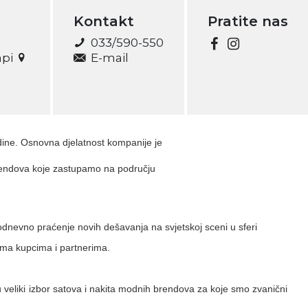
Kontakt
Pratite nas
033/590-550
api
E-mail
dine.
Osnovna djelatnost kompanije je
 brendova koje zastupamo na području
kodnevno praćenje novih dešavanja na svjetskoj sceni u sferi
rema kupcima i partnerima.
 veliki izbor satova i nakita modnih brendova za koje smo zvanični