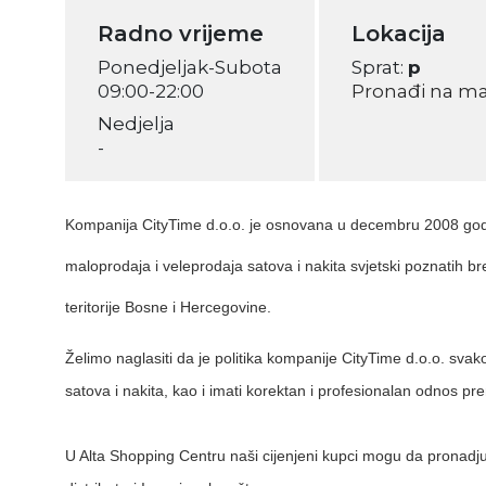
Radno vrijeme
Lokacija
Ponedjeljak-Subota
Sprat:
p
09:00-22:00
Pronađi na m
Nedjelja
-
Kompanija CityTime d.o.o. je osnovana u decembru 2008 go
maloprodaja i veleprodaja satova i nakita svjetski poznatih
teritorije Bosne i Hercegovine.
Želimo naglasiti da je politika kompanije CityTime d.o.o. sva
satova i nakita, kao i imati korektan i profesionalan odnos p
U Alta Shopping Centru naši cijenjeni kupci mogu da pronadju