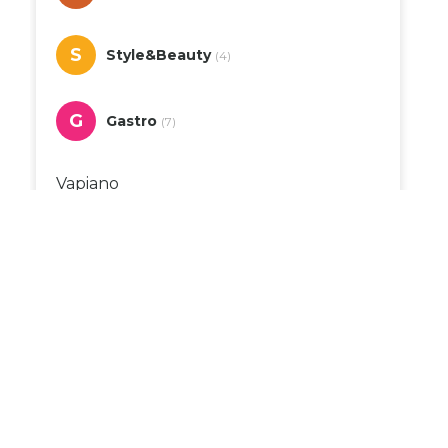
S
Style&Beauty
(4)
G
Gastro
(7)
Vapiano
Tezenis
Calzedonia
Mona
Ghetaldus
Penti