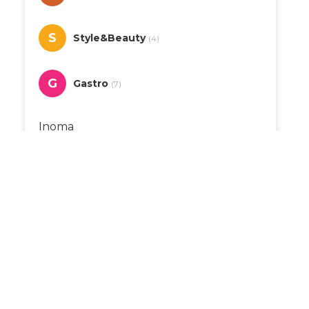
S
Style&Beauty
(4)
G
Gastro
(7)
Inoma
Marcaffe
City Time
New Yorker
Zlatarna Dar
Deichmann