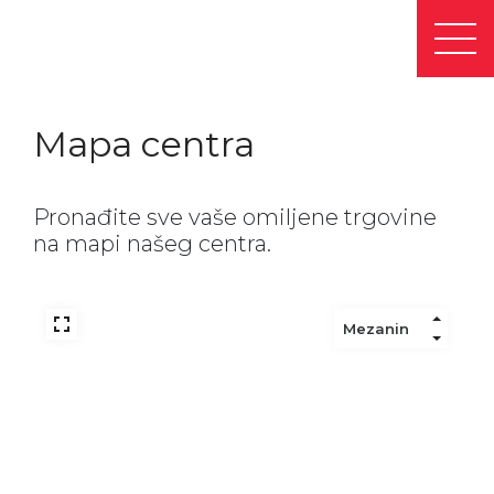
Mapa centra
Pronađite sve vaše omiljene trgovine
na mapi našeg centra.