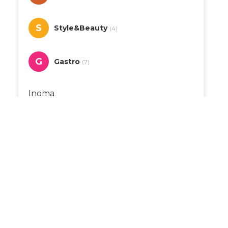
S
Style&Beauty
(4)
G
Gastro
(7)
Inoma
Marcaffe
City Time
New Yorker
Zlatarna Dar
Deichmann