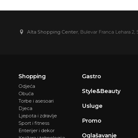
New Yorker
Zlatarna Dar
Deichmann
Alta Shopping Center
, Bulevar Franca Lehara 2,
Juice and Smoothie
MM Change
Pandora
Shopping
Gastro
Odjeća
Style&Beauty
Obuća
Case Gallery
Torbe i asesoari
Usluge
Djeca
HI
Ljepota i zdravlje
Promo
Sport i fitness
Maison Coco
Enterijer i dekor
Oglašavanje
Knjižara i tehnologija