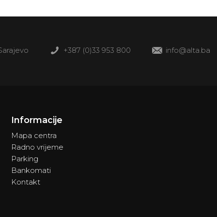
 Sarajevo
+387 (0)33 953 800
info@alta.ba
Informacije
Mapa centra
Radno vrijeme
Parking
Bankomati
Kontakt