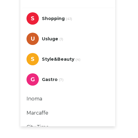
S
Shopping
(41)
U
Usluge
(1)
S
Style&Beauty
(4)
G
Gastro
(7)
Inoma
Marcaffe
City Time