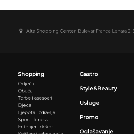
Apoteka Monis
DM
Bingo
Alta Shopping Center
, Bulevar Franca Lehara 2,
Cvjećara The Million Sweets
Inoma
Marcaffe
Shopping
Gastro
Odjeća
City Time
Style&Beauty
Obuća
Torbe i asesoari
New Yorker
Usluge
Djeca
Ljepota i zdravlje
Zlatarna Dar
Promo
Sport i fitness
Enterijer i dekor
Deichmann
Oglašavanje
Knjižara i tehnologija