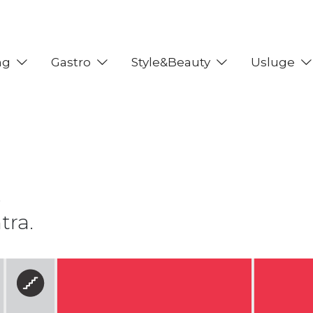
ng
Gastro
Style&Beauty
Usluge
e
tra.