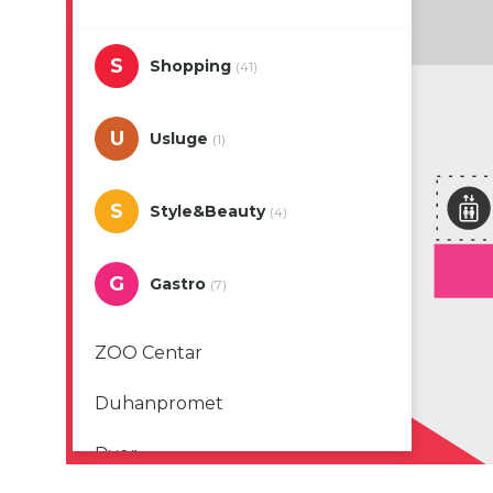
S
Shopping
(41)
U
Usluge
(1)
S
Style&Beauty
(4)
G
Gastro
(7)
ZOO Centar
Duhanpromet
Dvor