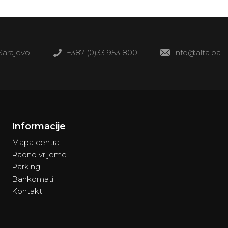
 Sarajevo
+387 (0)33 953 800
info@alta.ba
Informacije
Mapa centra
Radno vrijeme
Parking
Bankomati
Kontakt