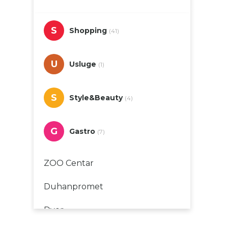
S
Shopping
(41)
U
Usluge
(1)
S
Style&Beauty
(4)
G
Gastro
(7)
ZOO Centar
Duhanpromet
Dvor