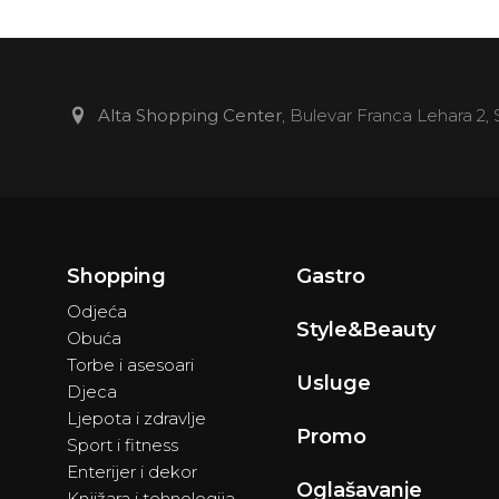
Apoteka Monis
DM
Bingo
Alta Shopping Center
, Bulevar Franca Lehara 2,
Cvjećara The Million Sweets
Avalon
Hair by Gigis
Shopping
Gastro
Odjeća
Avalon Physio Studio
Style&Beauty
Obuća
Torbe i asesoari
Foto Depil & Estetic Studio
Usluge
Djeca
Ljepota i zdravlje
Juventa Sport
Promo
Sport i fitness
Enterijer i dekor
MojSan
Oglašavanje
Knjižara i tehnologija