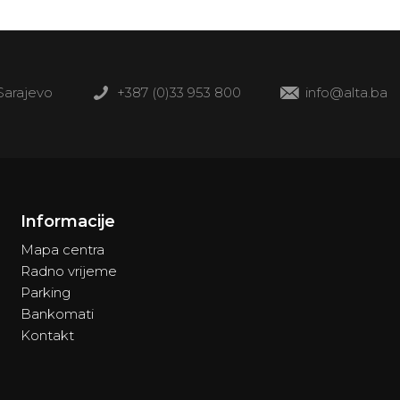
 Sarajevo
+387 (0)33 953 800
info@alta.ba
Informacije
Mapa centra
Radno vrijeme
Parking
Bankomati
Kontakt